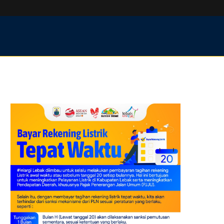
ocument
Artikel
E-Goverment
PPID
Kontak