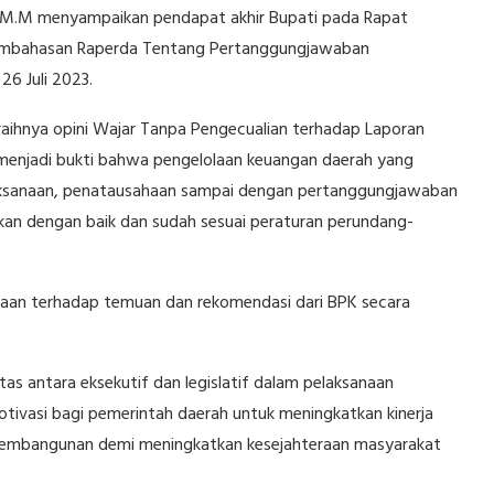
S.E.,M.M menyampaikan pendapat akhir Bupati pada Rapat
Pembahasan Raperda Tentang Pertanggungjawaban
6 Juli 2023.
ihnya opini Wajar Tanpa Pengecualian terhadap Laporan
enjadi bukti bahwa pengelolaan keuangan daerah yang
laksanaan, penatausahaan sampai dengan pertanggungjawaban
an dengan baik dan sudah sesuai peraturan perundang-
iksaan terhadap temuan dan rekomendasi dari BPK secara
as antara eksekutif dan legislatif dalam pelaksanaan
tivasi bagi pemerintah daerah untuk meningkatkan kinerja
 pembangunan demi meningkatkan kesejahteraan masyarakat