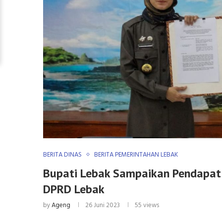
BERITA DINAS
BERITA PEMERINTAHAN LEBAK
Bupati Lebak Sampaikan Pendapat 
DPRD Lebak
by
Ageng
26 Juni 2023
55
views