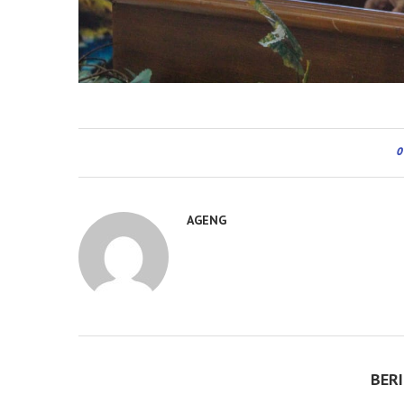
0
AGENG
BER