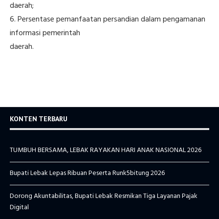
daerah;
6. Persentase pemanfaatan persandian dalam pengamanan
informasi pemerintah
daerah.
KONTEN TERBARU
TUMBUH BERSAMA, LEBAK RAYAKAN HARI ANAK NASIONAL 2026
Bupati Lebak Lepas Ribuan Peserta Runk5bitung 2026
Dorong Akuntabilitas, Bupati Lebak Resmikan Tiga Layanan Pajak
Digital