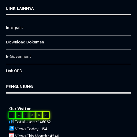
LINK LAINNYA
Infografis
Download Dokumen
E-Goverment
Link OPD
PENGUNJUNG
Our Visitor
1
4
6
0
6
2
Total Users : 146062
Views Today : 154
Views This Month : 4540