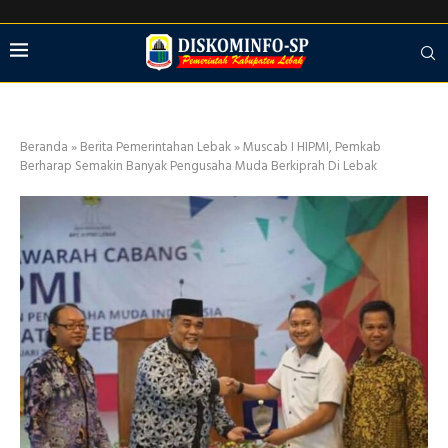
Beranda
»
Berita Pemerintahan Lebak
»
Muscab I HIPMI, Pemkab
Berharap Semakin Banyak Pengusaha Muda Berkiprah Di Lebak