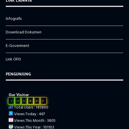
LINK LAINNYA
Infografis
Download Dokumen
E-Goverment
Link OPD
PENGUNJUNG
Our Visitor
1
4
5
8
0
0
Total Users : 145800
Views Today : 467
Views This Month : 3805
Views This Year : 101103