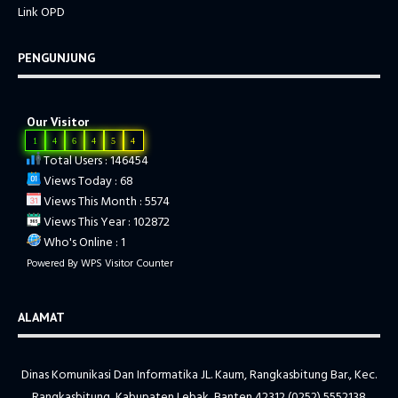
Link OPD
PENGUNJUNG
Our Visitor
1
4
6
4
5
4
Total Users : 146454
Views Today : 68
Views This Month : 5574
Views This Year : 102872
Who's Online : 1
Powered By
WPS Visitor Counter
ALAMAT
Dinas Komunikasi Dan Informatika JL. Kaum, Rangkasbitung Bar., Kec.
Rangkasbitung, Kabupaten Lebak, Banten 42312 (0252) 5552138