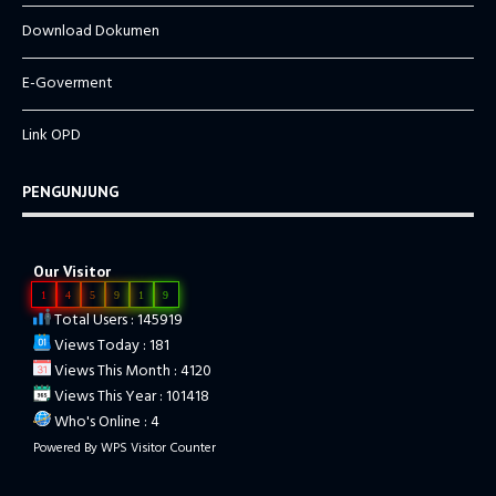
Download Dokumen
E-Goverment
Link OPD
PENGUNJUNG
Our Visitor
1
4
5
9
1
9
Total Users : 145919
Views Today : 181
Views This Month : 4120
Views This Year : 101418
Who's Online : 4
Powered By
WPS Visitor Counter