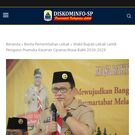
Beranda
»
Berita Pemerintahan Lebak
»
Wakil Bupati Lebak Lantik
Pengurus Pramuka Kwarran Cipanas Masa Bakti 2026-2029